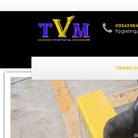
0934596
frpgratin
TRANG C
B