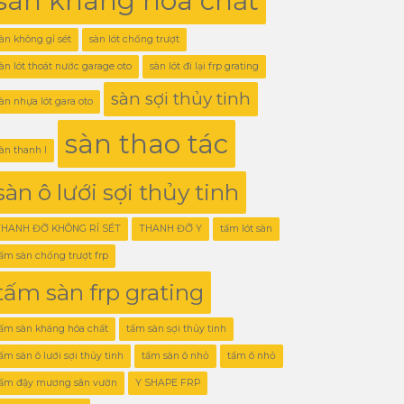
sàn kháng hóa chất
àn không gỉ sét
sàn lót chống trượt
àn lót thoát nước garage oto
sàn lót đi lại frp grating
sàn sợi thủy tinh
àn nhựa lót gara oto
sàn thao tác
àn thanh I
sàn ô lưới sợi thủy tinh
THANH ĐỠ KHÔNG RỈ SÉT
THANH ĐỠ Y
tấm lót sàn
ấm sàn chống trượt frp
tấm sàn frp grating
ấm sàn kháng hóa chất
tấm sàn sợi thủy tinh
ấm sàn ô lưới sợi thủy tinh
tấm sàn ô nhỏ
tấm ô nhỏ
tấm đậy mương sân vườn
Y SHAPE FRP