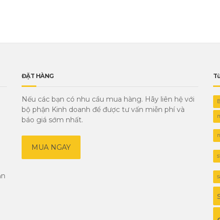
ĐẶT HÀNG
Từ
Nếu các bạn có nhu cầu mua hàng. Hãy liên hệ với
bộ phận Kinh doanh để được tư vấn miễn phí và
m
báo giá sớm nhất.
n
MUA NGAY
s
ản
s