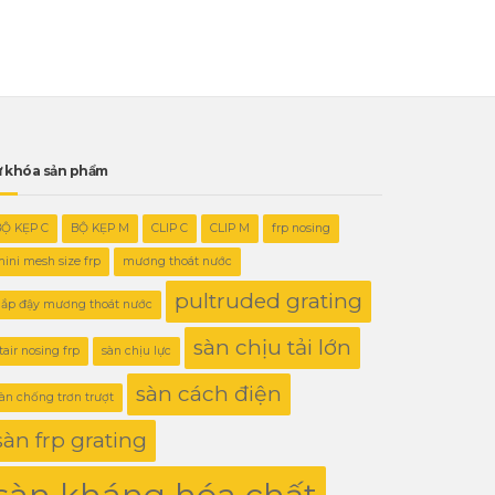
 khóa sản phẩm
BỘ KẸP C
BỘ KẸP M
CLIP C
CLIP M
frp nosing
ini mesh size frp
mương thoát nước
pultruded grating
ắp đậy mương thoát nước
sàn chịu tải lớn
tair nosing frp
sàn chịu lực
sàn cách điện
àn chống trơn trượt
sàn frp grating