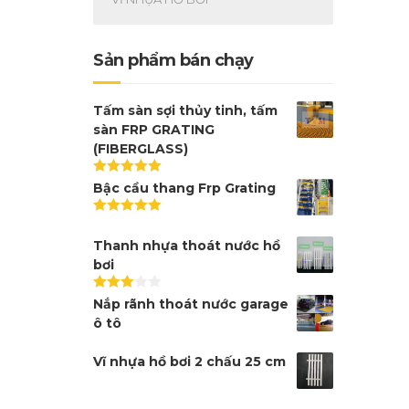
Sản phẩm bán chạy
Tấm sàn sợi thủy tinh, tấm
sàn FRP GRATING
(FIBERGLASS)
Được xếp
Bậc cầu thang Frp Grating
hạng
5.00
5
sao
Được xếp
hạng
5.00
5
Thanh nhựa thoát nước hồ
sao
bơi
Được
Nắp rãnh thoát nước garage
xếp
ô tô
hạng
3.00
5
sao
Vĩ nhựa hồ bơi 2 chấu 25 cm