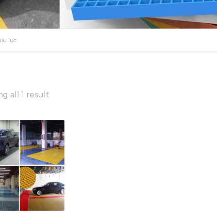
ịu lực
g all 1 result