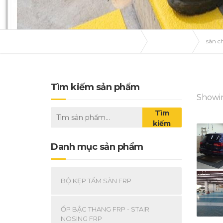
Frpgrating-tvmexim.com
Sản phẩm
sàn ch
Tìm kiếm sản phẩm
Showin
Tìm
kiếm
Danh mục sản phẩm
BỘ KẸP TẤM SÀN FRP
ỐP BẬC THANG FRP - STAIR
NOSING FRP