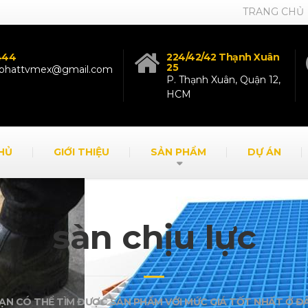
TRANG CHỦ
444
224/42/42 Thạnh Xuân
25
g.phattvmex@gmail.com
P. Thạnh Xuân, Quận 12,
HCM
HỦ
GIỚI THIỆU
SẢN PHẨM
DỰ ÁN
sàn chịu lực
ẠN CÓ THỂ TÌM ĐƯỢC SẢN PHẨM VỚI MỨC GIÁ TỐT NHẤT Ở Đ