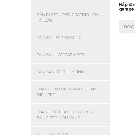
Nắp rã
garage 
SÀN PULTRUDED GRATING - CHỊU
TẢI LỚN
ĐỌC 
TẤM SÀN FRP GRATING
TẤM SÀN LÓT GARA OTO
TẤM SÀN SỢI THỦY TINH
THANG CÁP ĐIỆN - MÁNG CÁP
ĐIỆN FRP
THANH ỐP THANG LEO TRÒN
BẰNG FRP-MÀU VÀNG
VĨ NHỰA HỒ BƠI