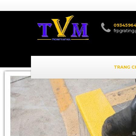
0934596
frpgratin
TRANG C
B