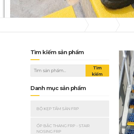
Frpgrating-tvmexim.com
Sản phẩm
TẤM 
Tìm kiếm sản phẩm
Tìm
kiếm
Danh mục sản phẩm
BỘ KẸP TẤM SÀN FRP
ỐP BẬC THANG FRP - STAIR
NOSING FRP