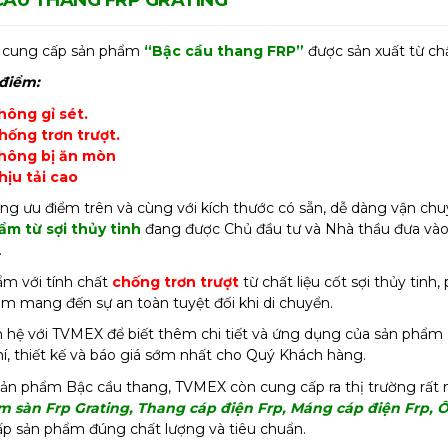
cung cấp sản phẩm
“Bậc cầu thang FRP”
được sản xuất từ chất
 điểm:
hông gỉ sét.
hống trơn trượt.
hông bị ăn mòn
hịu tải cao
ng ưu điểm trên và cùng với kích thước có sẵn, dễ dàng vận chuy
ẩm từ sợi thủy tinh
đang được Chủ đầu tư và Nhà thầu đưa vào 
.
m với tính chất
chống trơn trượt
từ chất liệu cốt sợi thủy tinh
m mang đến sự an toàn tuyệt đối khi di chuyển.
n hệ với TVMEX để biết thêm chi tiết và ứng dụng của sản phẩm 
í, thiết kế và báo giá sớm nhất cho Quý Khách hàng.
ản phẩm Bậc cầu thang, TVMEX còn cung cấp ra thị trường rất nhi
m sàn Frp Grating, Thang cáp điện Frp, Máng cáp điện Frp, 
p sản phẩm đúng chất lượng và tiêu chuẩn.