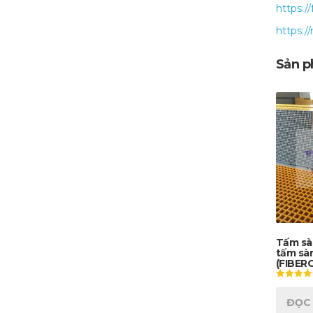
https:/
https:/
Sản p
Tấm sàn
tấm sà
(FIBER
Được xếp
hạng
ĐỌC 
5.00
5 sao