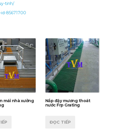
y-tinh/
-id-85671700
rên mái nhà xưởng
Nắp đậy mương thoát
ng
nước Frp Grating
IẾP
ĐỌC TIẾP