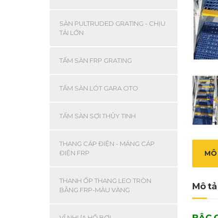
SÀN PULTRUDED GRATING - CHỊU
TẢI LỚN
TẤM SÀN FRP GRATING
TẤM SÀN LÓT GARA OTO
TẤM SÀN SỢI THỦY TINH
THANG CÁP ĐIỆN - MÁNG CÁP
MÔ
ĐIỆN FRP
THANH ỐP THANG LEO TRÒN
Mô tả
BẰNG FRP-MÀU VÀNG
BẬC 
VĨ NHỰA HỒ BƠI