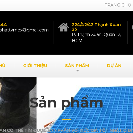
TRANG CHỦ
444
224/42/42 Thạnh Xuân
25
g.phattvmex@gmail.com
P. Thạnh Xuân, Quận 12,
HCM
HỦ
GIỚI THIỆU
SẢN PHẨM
DỰ ÁN
Sản phẩm
ẠN CÓ THỂ TÌM ĐƯỢC SẢN PHẨM VỚI MỨC GIÁ TỐT NHẤT Ở Đ