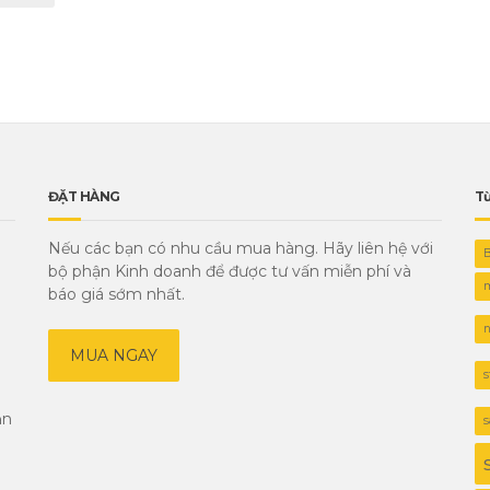
ĐẶT HÀNG
Từ
Nếu các bạn có nhu cầu mua hàng. Hãy liên hệ với
bộ phận Kinh doanh để được tư vấn miễn phí và
m
báo giá sớm nhất.
n
MUA NGAY
s
ản
s