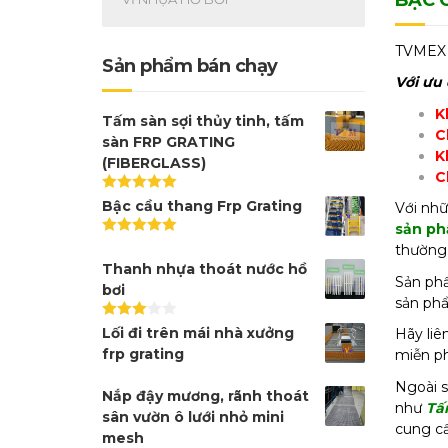
TVMEX 
Sản phẩm bán chạy
Với ưu
K
Tấm sàn sợi thủy tinh, tấm
C
sàn FRP GRATING
K
(FIBERGLASS)
C
Được xếp
Bậc cầu thang Frp Grating
Với nhữ
hạng
5.00
5
sản ph
sao
Được xếp
thường
hạng
5.00
5
Thanh nhựa thoát nước hồ
sao
Sản phẩ
bơi
sản phẩ
Được
Lối đi trên mái nhà xưởng
Hãy liê
xếp
frp grating
miễn ph
hạng
3.00
5
Ngoài s
sao
Nắp đậy mương, rãnh thoát
như
Tấ
sân vườn ô lưới nhỏ mini
cung cấ
mesh