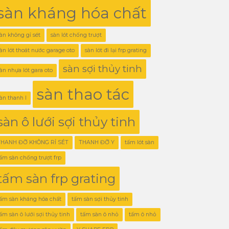
sàn kháng hóa chất
àn không gỉ sét
sàn lót chống trượt
àn lót thoát nước garage oto
sàn lót đi lại frp grating
sàn sợi thủy tinh
àn nhựa lót gara oto
sàn thao tác
àn thanh I
sàn ô lưới sợi thủy tinh
THANH ĐỠ KHÔNG RỈ SÉT
THANH ĐỠ Y
tấm lót sàn
ấm sàn chống trượt frp
tấm sàn frp grating
ấm sàn kháng hóa chất
tấm sàn sợi thủy tinh
ấm sàn ô lưới sợi thủy tinh
tấm sàn ô nhỏ
tấm ô nhỏ