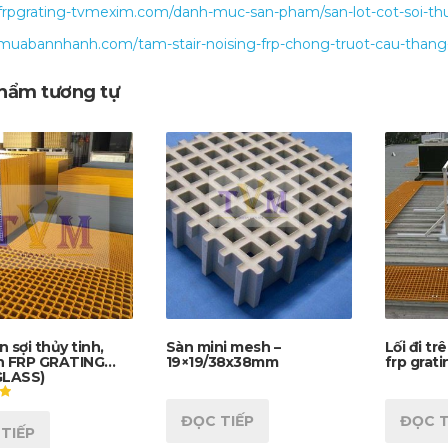
/frpgrating-tvmexim.com/danh-muc-san-pham/san-lot-cot-soi-thu
/muabannhanh.com/tam-stair-noising-frp-chong-truot-cau-thang
hẩm tương tự
 sợi thủy tinh,
Sàn mini mesh –
Lối đi t
n FRP GRATING
19×19/38x38mm
frp grati
GLASS)
ĐỌC TIẾP
ĐỌC T
TIẾP