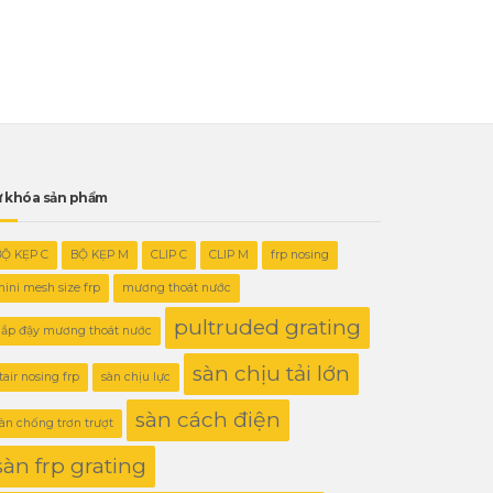
 khóa sản phẩm
BỘ KẸP C
BỘ KẸP M
CLIP C
CLIP M
frp nosing
ini mesh size frp
mương thoát nước
pultruded grating
ắp đậy mương thoát nước
sàn chịu tải lớn
tair nosing frp
sàn chịu lực
sàn cách điện
àn chống trơn trượt
sàn frp grating