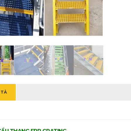
 TẢ
CẦU THANG FRP GRATING