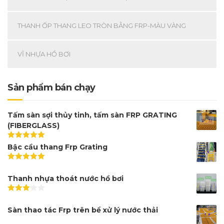
THANH ỐP THANG LEO TRÒN BẰNG FRP-MÀU VÀNG
VĨ NHỰA HỒ BƠI
Sản phẩm bán chạy
Tấm sàn sợi thủy tinh, tấm sàn FRP GRATING
(FIBERGLASS)
Được xếp
Bậc cầu thang Frp Grating
hạng
5.00
5
sao
Được xếp
hạng
5.00
5
Thanh nhựa thoát nước hồ bơi
sao
Được
xếp
Sàn thao tác Frp trên bể xử lý nước thải
hạng
3.00
5