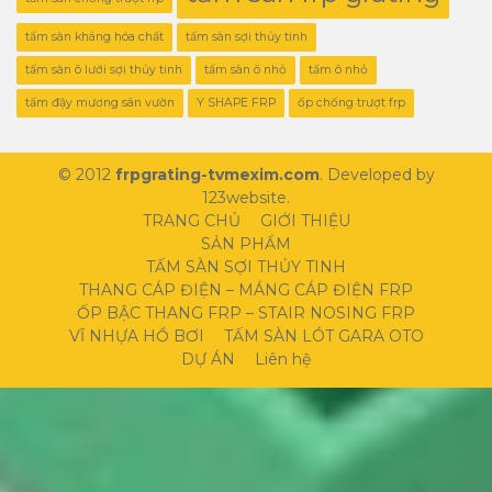
tấm sàn kháng hóa chất
tấm sàn sợi thủy tinh
tấm sàn ô lưới sợi thủy tinh
tấm sàn ô nhỏ
tấm ô nhỏ
tấm đậy mương sân vườn
Y SHAPE FRP
ốp chống trượt frp
© 2012
frpgrating-tvmexim.com
. Developed by
123website.
TRANG CHỦ
GIỚI THIỆU
SẢN PHẨM
TẤM SÀN SỢI THỦY TINH
THANG CÁP ĐIỆN – MÁNG CÁP ĐIỆN FRP
ỐP BẬC THANG FRP – STAIR NOSING FRP
VĨ NHỰA HỒ BƠI
TẤM SÀN LÓT GARA OTO
DỰ ÁN
Liên hệ