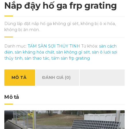
Nắp đậy hố ga frp grating
Dùng lắp đặt nắp hố ga không gỉ sét, không bị ô xi hóa,
không bị ăn mòn.
Danh mục:
TẤM SÀN SỢI THỦY TINH
Từ khóa:
sàn cách
điện
,
sàn kháng hóa chất
,
sàn không gỉ sét
,
sàn ô lưới sợi
thủy tinh
,
sàn thao tác
,
tấm sàn frp grating
MÔ TẢ
ĐÁNH GIÁ (0)
Mô tả