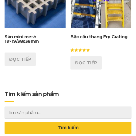
Sàn mini mesh –
Bậc cầu thang Frp Grating
19×19/38x38mm
Được xếp
ĐỌC TIẾP
hạng
ĐỌC TIẾP
5.00
5 sao
Tìm kiếm sản phẩm
Tìm kiếm