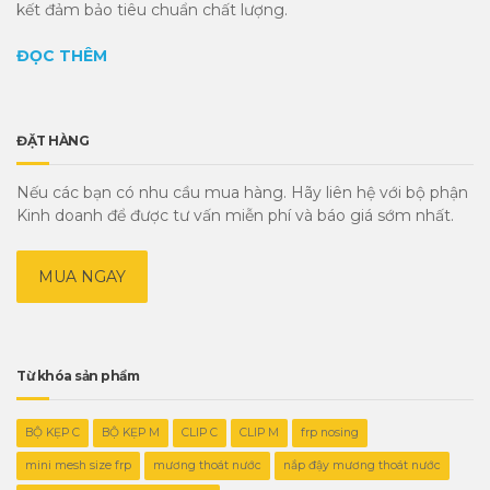
kết đảm bảo tiêu chuẩn chất lượng.
ĐỌC THÊM
ĐẶT HÀNG
Nếu các bạn có nhu cầu mua hàng. Hãy liên hệ với bộ phận
Kinh doanh để được tư vấn miễn phí và báo giá sớm nhất.
MUA NGAY
Từ khóa sản phẩm
BỘ KẸP C
BỘ KẸP M
CLIP C
CLIP M
frp nosing
mini mesh size frp
mương thoát nước
nắp đậy mương thoát nước