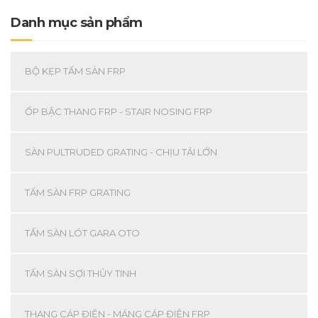
Danh mục sản phẩm
BỘ KẸP TẤM SÀN FRP
ỐP BẬC THANG FRP - STAIR NOSING FRP
SÀN PULTRUDED GRATING - CHỊU TẢI LỚN
TẤM SÀN FRP GRATING
TẤM SÀN LÓT GARA OTO
TẤM SÀN SỢI THỦY TINH
THANG CÁP ĐIỆN - MÁNG CÁP ĐIỆN FRP