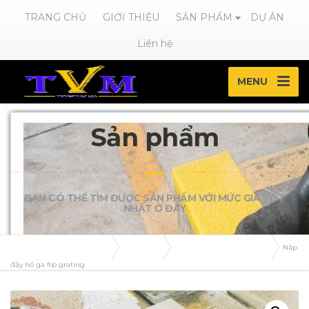
TRANG CHỦ
GIỚI THIỆU
SẢN PHẨM
DỰ ÁN
Liên hệ
MENU
Sản phẩm
BẠN CÓ THỂ TÌM ĐƯỢC SẢN PHẨM VỚI MỨC GIÁ TỐT
NHẤT Ở ĐÂY
Frpgrating-tvmexim.com
Sản phẩm
TẤM SÀN SỢI THỦY TINH
Nắp
đậy hố ga frp grating